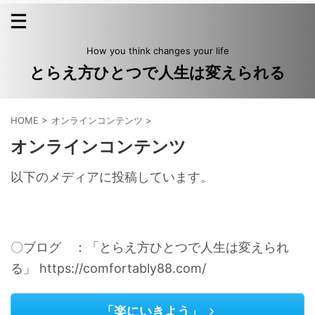
How you think changes your life
とらえ方ひとつで人生は変えられる
HOME
>
オンラインコンテンツ
>
オンラインコンテンツ
以下のメディアに投稿しています。
〇ブログ ：「とらえ方ひとつで人生は変えられ
る」 https://comfortably88.com/
「楽にいきよう」