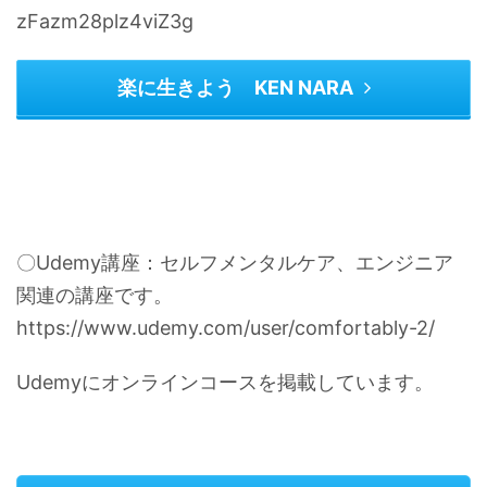
zFazm28plz4viZ3g
楽に生きよう KEN NARA
〇Udemy講座：セルフメンタルケア、エンジニア
関連の講座です。
https://www.udemy.com/user/comfortably-2/
Udemyにオンラインコースを掲載しています。