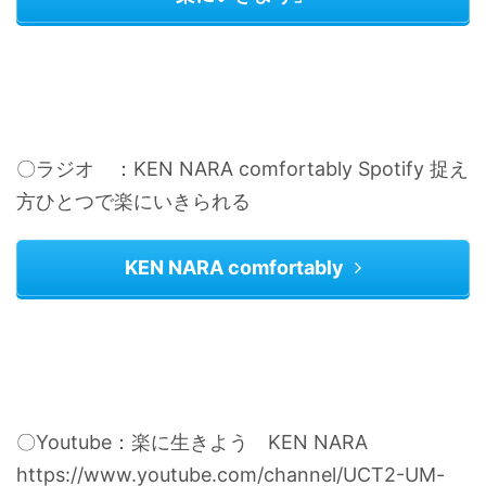
〇ラジオ ：KEN NARA comfortably Spotify 捉え
方ひとつで楽にいきられる
KEN NARA comfortably
〇Youtube：楽に生きよう KEN NARA
https://www.youtube.com/channel/UCT2-UM-